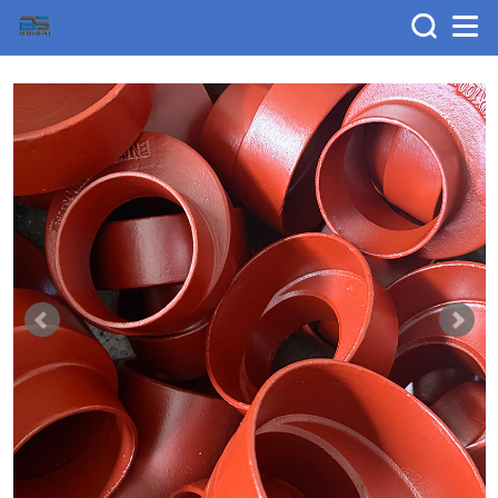
>
>
HOME
产品中心
DIN EN877管
道和配件